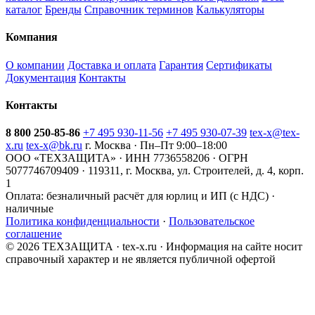
каталог
Бренды
Справочник терминов
Калькуляторы
Компания
О компании
Доставка и оплата
Гарантия
Сертификаты
Документация
Контакты
Контакты
8 800 250-85-86
+7 495 930-11-56
+7 495 930-07-39
tex-x@tex-
x.ru
tex-x@bk.ru
г. Москва · Пн–Пт 9:00–18:00
ООО «ТЕХЗАЩИТА» · ИНН 7736558206 · ОГРН
5077746709409 · 119311, г. Москва, ул. Строителей, д. 4, корп.
1
Оплата:
безналичный расчёт для юрлиц и ИП (с НДС) ·
наличные
Политика конфиденциальности
·
Пользовательское
соглашение
© 2026 ТЕХЗАЩИТА · tex-x.ru · Информация на сайте носит
справочный характер и не является публичной офертой