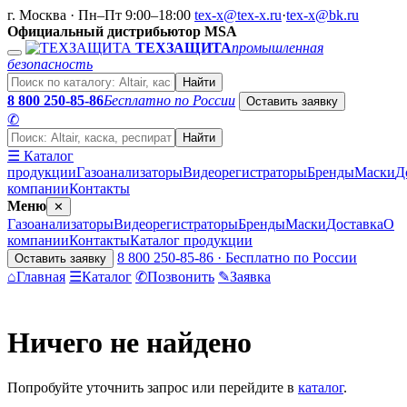
г. Москва · Пн–Пт 9:00–18:00
tex-x@tex-x.ru
·
tex-x@bk.ru
Официальный дистрибьютор MSA
ТЕХЗАЩИТА
промышленная
безопасность
Найти
8 800 250-85-86
Бесплатно по России
Оставить заявку
✆
Найти
☰ Каталог
продукции
Газоанализаторы
Видеорегистраторы
Бренды
Маски
Д
компании
Контакты
Меню
✕
Газоанализаторы
Видеорегистраторы
Бренды
Маски
Доставка
О
компании
Контакты
Каталог продукции
8 800 250-85-86 · Бесплатно по России
Оставить заявку
⌂
Главная
☰
Каталог
✆
Позвонить
✎
Заявка
Ничего не найдено
Попробуйте уточнить запрос или перейдите в
каталог
.