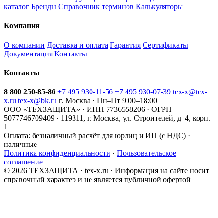
каталог
Бренды
Справочник терминов
Калькуляторы
Компания
О компании
Доставка и оплата
Гарантия
Сертификаты
Документация
Контакты
Контакты
8 800 250-85-86
+7 495 930-11-56
+7 495 930-07-39
tex-x@tex-
x.ru
tex-x@bk.ru
г. Москва · Пн–Пт 9:00–18:00
ООО «ТЕХЗАЩИТА» · ИНН 7736558206 · ОГРН
5077746709409 · 119311, г. Москва, ул. Строителей, д. 4, корп.
1
Оплата:
безналичный расчёт для юрлиц и ИП (с НДС) ·
наличные
Политика конфиденциальности
·
Пользовательское
соглашение
© 2026 ТЕХЗАЩИТА · tex-x.ru · Информация на сайте носит
справочный характер и не является публичной офертой