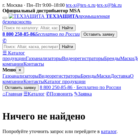
г. Москва · Пн–Пт 9:00–18:00
tex-x@tex-x.ru
·
tex-x@bk.ru
Официальный дистрибьютор MSA
ТЕХЗАЩИТА
промышленная
безопасность
Найти
8 800 250-85-86
Бесплатно по России
Оставить заявку
✆
Найти
☰ Каталог
продукции
Газоанализаторы
Видеорегистраторы
Бренды
Маски
Д
компании
Контакты
Меню
✕
Газоанализаторы
Видеорегистраторы
Бренды
Маски
Доставка
О
компании
Контакты
Каталог продукции
8 800 250-85-86 · Бесплатно по России
Оставить заявку
⌂
Главная
☰
Каталог
✆
Позвонить
✎
Заявка
Ничего не найдено
Попробуйте уточнить запрос или перейдите в
каталог
.