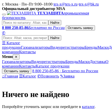
г. Москва · Пн–Пт 9:00–18:00
tex-x@tex-x.ru
·
tex-x@bk.ru
Официальный дистрибьютор MSA
ТЕХЗАЩИТА
промышленная
безопасность
Найти
8 800 250-85-86
Бесплатно по России
Оставить заявку
✆
Найти
☰ Каталог
продукции
Газоанализаторы
Видеорегистраторы
Бренды
Маски
Д
компании
Контакты
Меню
✕
Газоанализаторы
Видеорегистраторы
Бренды
Маски
Доставка
О
компании
Контакты
Каталог продукции
8 800 250-85-86 · Бесплатно по России
Оставить заявку
⌂
Главная
☰
Каталог
✆
Позвонить
✎
Заявка
Ничего не найдено
Попробуйте уточнить запрос или перейдите в
каталог
.