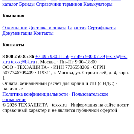
каталог
Бренды
Справочник терминов
Калькуляторы
Компания
О компании
Доставка и оплата
Гарантия
Сертификаты
Документация
Контакты
Контакты
8 800 250-85-86
+7 495 930-11-56
+7 495 930-07-39
tex-x@tex-
x.ru
tex-x@bk.ru
г. Москва · Пн–Пт 9:00–18:00
ООО «ТЕХЗАЩИТА» · ИНН 7736558206 · ОГРН
5077746709409 · 119311, г. Москва, ул. Строителей, д. 4, корп.
1
Оплата:
безналичный расчёт для юрлиц и ИП (с НДС) ·
наличные
Политика конфиденциальности
·
Пользовательское
соглашение
© 2026 ТЕХЗАЩИТА · tex-x.ru · Информация на сайте носит
справочный характер и не является публичной офертой