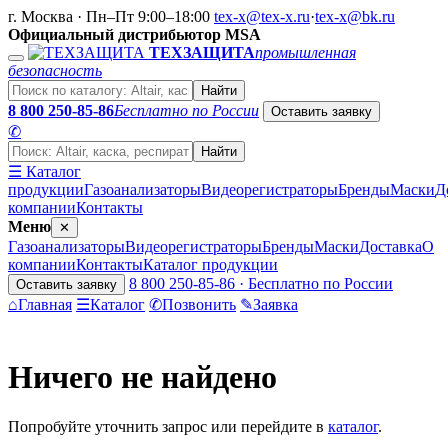
г. Москва · Пн–Пт 9:00–18:00
tex-x@tex-x.ru
·
tex-x@bk.ru
Официальный дистрибьютор MSA
ТЕХЗАЩИТА
промышленная
безопасность
Найти
8 800 250-85-86
Бесплатно по России
Оставить заявку
✆
Найти
☰ Каталог
продукции
Газоанализаторы
Видеорегистраторы
Бренды
Маски
Д
компании
Контакты
Меню
✕
Газоанализаторы
Видеорегистраторы
Бренды
Маски
Доставка
О
компании
Контакты
Каталог продукции
8 800 250-85-86 · Бесплатно по России
Оставить заявку
⌂
Главная
☰
Каталог
✆
Позвонить
✎
Заявка
Ничего не найдено
Попробуйте уточнить запрос или перейдите в
каталог
.