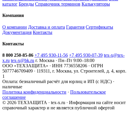
каталог
Бренды
Справочник терминов
Калькуляторы
Компания
О компании
Доставка и оплата
Гарантия
Сертификаты
Документация
Контакты
Контакты
8 800 250-85-86
+7 495 930-11-56
+7 495 930-07-39
tex-x@tex-
x.ru
tex-x@bk.ru
г. Москва · Пн–Пт 9:00–18:00
ООО «ТЕХЗАЩИТА» · ИНН 7736558206 · ОГРН
5077746709409 · 119311, г. Москва, ул. Строителей, д. 4, корп.
1
Оплата:
безналичный расчёт для юрлиц и ИП (с НДС) ·
наличные
Политика конфиденциальности
·
Пользовательское
соглашение
© 2026 ТЕХЗАЩИТА · tex-x.ru · Информация на сайте носит
справочный характер и не является публичной офертой