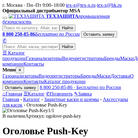
г. Москва · Пн–Пт 9:00–18:00
tex-x@tex-x.ru
·
tex-x@bk.ru
Официальный дистрибьютор MSA
ТЕХЗАЩИТА
промышленная
безопасность
Найти
8 800 250-85-86
Бесплатно по России
Оставить заявку
✆
Найти
☰ Каталог
продукции
Газоанализаторы
Видеорегистраторы
Бренды
Маски
Д
компании
Контакты
Меню
✕
Газоанализаторы
Видеорегистраторы
Бренды
Маски
Доставка
О
компании
Контакты
Каталог продукции
8 800 250-85-86 · Бесплатно по России
Оставить заявку
⌂
Главная
☰
Каталог
✆
Позвонить
✎
Заявка
Главная
›
Каталог
›
Защитные каски и шлемы
›
Аксессуары
для касок
›
Оголовье Push-Key
1/1
В наличии
Артикул: ogolove-push-key
Оголовье Push-Key