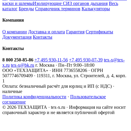
каски и шлемы
Изолирующие СИЗ органов дыхания
Весь
каталог
Бренды
Справочник терминов
Калькуляторы
Компания
О компании
Доставка и оплата
Гарантия
Сертификаты
Документация
Контакты
Контакты
8 800 250-85-86
+7 495 930-11-56
+7 495 930-07-39
tex-x@tex-
x.ru
tex-x@bk.ru
г. Москва · Пн–Пт 9:00–18:00
ООО «ТЕХЗАЩИТА» · ИНН 7736558206 · ОГРН
5077746709409 · 119311, г. Москва, ул. Строителей, д. 4, корп.
1
Оплата:
безналичный расчёт для юрлиц и ИП (с НДС) ·
наличные
Политика конфиденциальности
·
Пользовательское
соглашение
© 2026 ТЕХЗАЩИТА · tex-x.ru · Информация на сайте носит
справочный характер и не является публичной офертой