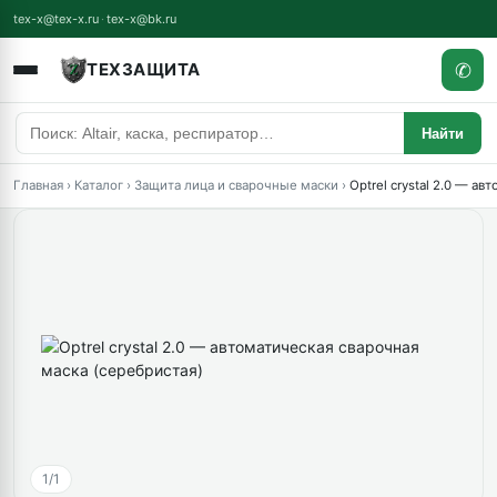
tex-x@tex-x.ru
·
tex-x@bk.ru
✆
ТЕХЗАЩИТА
Найти
Главная
›
Каталог
›
Защита лица и сварочные маски
›
Optrel crystal 2.0 — а
1/1