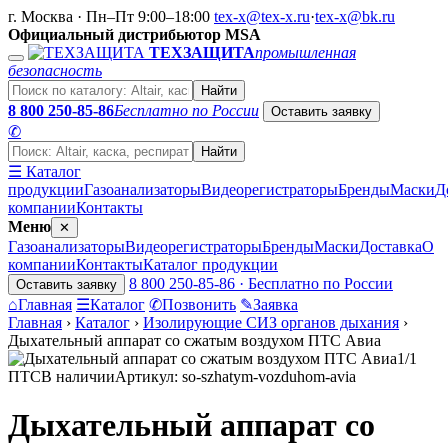
г. Москва · Пн–Пт 9:00–18:00
tex-x@tex-x.ru
·
tex-x@bk.ru
Официальный дистрибьютор MSA
ТЕХЗАЩИТА
промышленная
безопасность
Найти
8 800 250-85-86
Бесплатно по России
Оставить заявку
✆
Найти
☰ Каталог
продукции
Газоанализаторы
Видеорегистраторы
Бренды
Маски
Д
компании
Контакты
Меню
✕
Газоанализаторы
Видеорегистраторы
Бренды
Маски
Доставка
О
компании
Контакты
Каталог продукции
8 800 250-85-86 · Бесплатно по России
Оставить заявку
⌂
Главная
☰
Каталог
✆
Позвонить
✎
Заявка
Главная
›
Каталог
›
Изолирующие СИЗ органов дыхания
›
Дыхательный аппарат со сжатым воздухом ПТС Авиа
1/1
ПТС
В наличии
Артикул: so-szhatym-vozduhom-avia
Дыхательный аппарат со