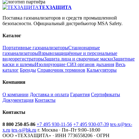
ТЕХЗАЩИТА
Поставка газоанализаторов и средств промышленной
безопасности. Официальный дистрибьютор MSA Safety.
Каталог
Портативные газоанализаторы
Стационарные
газоанализаторы
Взрывозащищённые и персональные
видеорегистраторы
Защита лица и сварочные маски
Защитные
каски и шлемы
Изолирующие СИЗ органов дыхания
Весь
каталог
Бренды
Справочник терминов
Калькуляторы
Компания
О компании
Доставка и оплата
Гарантия
Сертификаты
Документация
Контакты
Контакты
8 800 250-85-86
+7 495 930-11-56
+7 495 930-07-39
tex-x@tex-
x.ru
tex-x@bk.ru
г. Москва · Пн–Пт 9:00–18:00
ООО «ТЕХЗАЩИТА» · ИНН 7736558206 · ОГРН