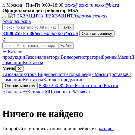
г. Москва · Пн–Пт 9:00–18:00
tex-x@tex-x.ru
·
tex-x@bk.ru
Официальный дистрибьютор MSA
ТЕХЗАЩИТА
промышленная
безопасность
Найти
8 800 250-85-86
Бесплатно по России
Оставить заявку
✆
Найти
☰ Каталог
продукции
Газоанализаторы
Видеорегистраторы
Бренды
Маски
Д
компании
Контакты
Меню
✕
Газоанализаторы
Видеорегистраторы
Бренды
Маски
Доставка
О
компании
Контакты
Каталог продукции
8 800 250-85-86 · Бесплатно по России
Оставить заявку
⌂
Главная
☰
Каталог
✆
Позвонить
✎
Заявка
Ничего не найдено
Попробуйте уточнить запрос или перейдите в
каталог
.