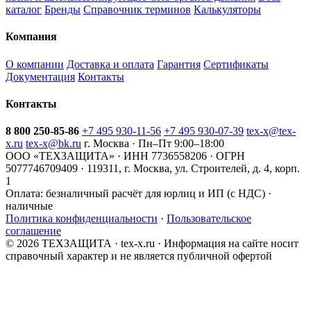
каталог
Бренды
Справочник терминов
Калькуляторы
Компания
О компании
Доставка и оплата
Гарантия
Сертификаты
Документация
Контакты
Контакты
8 800 250-85-86
+7 495 930-11-56
+7 495 930-07-39
tex-x@tex-
x.ru
tex-x@bk.ru
г. Москва · Пн–Пт 9:00–18:00
ООО «ТЕХЗАЩИТА» · ИНН 7736558206 · ОГРН
5077746709409 · 119311, г. Москва, ул. Строителей, д. 4, корп.
1
Оплата:
безналичный расчёт для юрлиц и ИП (с НДС) ·
наличные
Политика конфиденциальности
·
Пользовательское
соглашение
© 2026 ТЕХЗАЩИТА · tex-x.ru · Информация на сайте носит
справочный характер и не является публичной офертой