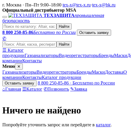
г. Москва · Пн–Пт 9:00–18:00
tex-x@tex-x.ru
·
tex-x@bk.ru
Официальный дистрибьютор MSA
ТЕХЗАЩИТА
промышленная
безопасность
Найти
8 800 250-85-86
Бесплатно по России
Оставить заявку
✆
Найти
☰ Каталог
продукции
Газоанализаторы
Видеорегистраторы
Бренды
Маски
Д
компании
Контакты
Меню
✕
Газоанализаторы
Видеорегистраторы
Бренды
Маски
Доставка
О
компании
Контакты
Каталог продукции
8 800 250-85-86 · Бесплатно по России
Оставить заявку
⌂
Главная
☰
Каталог
✆
Позвонить
✎
Заявка
Ничего не найдено
Попробуйте уточнить запрос или перейдите в
каталог
.