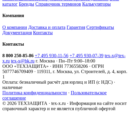
каталог
Бренды
Справочник терминов
Калькуляторы
Компания
О компании
Доставка и оплата
Гарантия
Сертификаты
Документация
Контакты
Контакты
8 800 250-85-86
+7 495 930-11-56
+7 495 930-07-39
tex-x@tex-
x.ru
tex-x@bk.ru
г. Москва · Пн–Пт 9:00–18:00
ООО «ТЕХЗАЩИТА» · ИНН 7736558206 · ОГРН
5077746709409 · 119311, г. Москва, ул. Строителей, д. 4, корп.
1
Оплата:
безналичный расчёт для юрлиц и ИП (с НДС) ·
наличные
Политика конфиденциальности
·
Пользовательское
соглашение
© 2026 ТЕХЗАЩИТА · tex-x.ru · Информация на сайте носит
справочный характер и не является публичной офертой