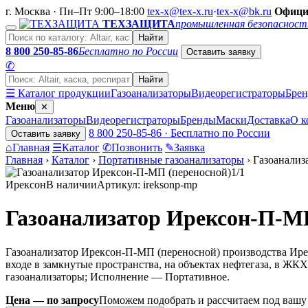
г. Москва · Пн–Пт 9:00–18:00
tex-x@tex-x.ru
·
tex-x@bk.ru
Офици
ТЕХЗАЩИТА
промышленная безопасност
Найти
8 800 250-85-86
Бесплатно по России
Оставить заявку
✆
Найти
☰ Каталог продукции
Газоанализаторы
Видеорегистраторы
Бре
Меню
✕
Газоанализаторы
Видеорегистраторы
Бренды
Маски
Доставка
О к
8 800 250-85-86 · Бесплатно по России
Оставить заявку
⌂
Главная
☰
Каталог
✆
Позвонить
✎
Заявка
Главная
›
Каталог
›
Портативные газоанализаторы
›
Газоанализ
1/1
Ирексон
В наличии
Артикул: ireksonp-mp
Газоанализатор Ирексон-П-М
Газоанализатор Ирексон-П-МП (переносной) производства Ирек
входе в замкнутые пространства, на объектах нефтегаза, в Ж
газоанализаторы; Исполнение — Портативное.
Цена — по запросу
Поможем подобрать и рассчитаем под вашу 