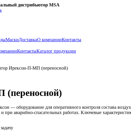
альный дистрибьютор MSA
ь
нды
Маски
Доставка
О компании
Контакты
омпании
Контакты
Каталог продукции
атор Ирексон-П-МП (переносной)
П (переносной)
сон — оборудование для оперативного контроля состава воздух
КХ и при аварийно-спасательных работах. Ключевые характерис
задачу