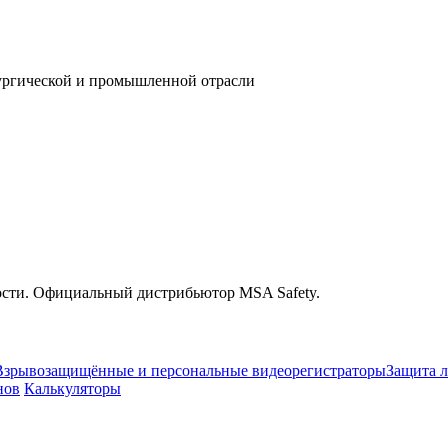
лургической и промышленной отрасли
ости. Официальный дистрибьютор MSA Safety.
Взрывозащищённые и персональные видеорегистраторы
Защита л
нов
Калькуляторы