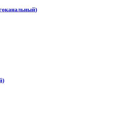
гоканальный)
й)