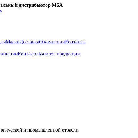
альный дистрибьютор MSA
ь
нды
Маски
Доставка
О компании
Контакты
омпании
Контакты
Каталог продукции
лургической и промышленной отрасли