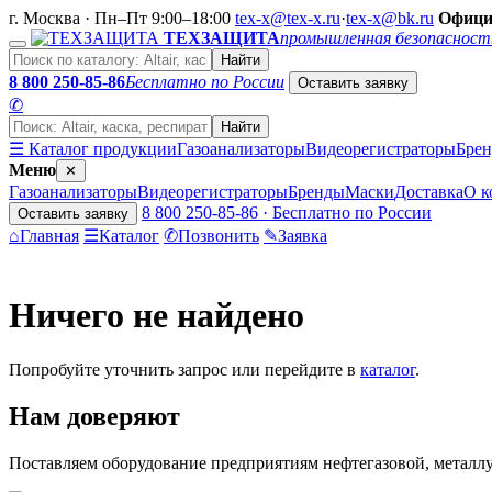
г. Москва · Пн–Пт 9:00–18:00
tex-x@tex-x.ru
·
tex-x@bk.ru
Офици
ТЕХЗАЩИТА
промышленная безопасност
Найти
8 800 250-85-86
Бесплатно по России
Оставить заявку
✆
Найти
☰ Каталог продукции
Газоанализаторы
Видеорегистраторы
Бре
Меню
✕
Газоанализаторы
Видеорегистраторы
Бренды
Маски
Доставка
О к
8 800 250-85-86 · Бесплатно по России
Оставить заявку
⌂
Главная
☰
Каталог
✆
Позвонить
✎
Заявка
Ничего не найдено
Попробуйте уточнить запрос или перейдите в
каталог
.
Нам доверяют
Поставляем оборудование предприятиям нефтегазовой, метал