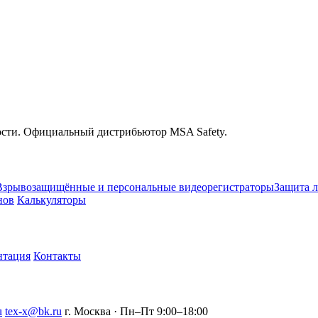
ости. Официальный дистрибьютор MSA Safety.
Взрывозащищённые и персональные видеорегистраторы
Защита л
нов
Калькуляторы
нтация
Контакты
u
tex-x@bk.ru
г. Москва · Пн–Пт 9:00–18:00