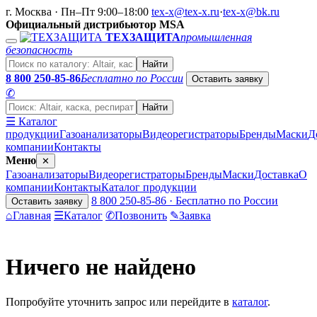
г. Москва · Пн–Пт 9:00–18:00
tex-x@tex-x.ru
·
tex-x@bk.ru
Официальный дистрибьютор MSA
ТЕХЗАЩИТА
промышленная
безопасность
Найти
8 800 250-85-86
Бесплатно по России
Оставить заявку
✆
Найти
☰ Каталог
продукции
Газоанализаторы
Видеорегистраторы
Бренды
Маски
Д
компании
Контакты
Меню
✕
Газоанализаторы
Видеорегистраторы
Бренды
Маски
Доставка
О
компании
Контакты
Каталог продукции
8 800 250-85-86 · Бесплатно по России
Оставить заявку
⌂
Главная
☰
Каталог
✆
Позвонить
✎
Заявка
Ничего не найдено
Попробуйте уточнить запрос или перейдите в
каталог
.