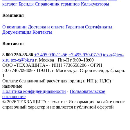
каталог
Бренды
Справочник терминов
Калькуляторы
Компания
О компании
Доставка и оплата
Гарантия
Сертификаты
Документация
Контакты
Контакты
8 800 250-85-86
+7 495 930-11-56
+7 495 930-07-39
tex-x@tex-
x.ru
tex-x@bk.ru
г. Москва · Пн–Пт 9:00–18:00
ООО «ТЕХЗАЩИТА» · ИНН 7736558206 · ОГРН
5077746709409 · 119311, г. Москва, ул. Строителей, д. 4, корп.
1
Оплата:
безналичный расчёт для юрлиц и ИП (с НДС) ·
наличные
Политика конфиденциальности
·
Пользовательское
соглашение
© 2026 ТЕХЗАЩИТА · tex-x.ru · Информация на сайте носит
справочный характер и не является публичной офертой