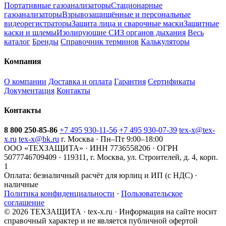
Портативные газоанализаторы
Стационарные
газоанализаторы
Взрывозащищённые и персональные
видеорегистраторы
Защита лица и сварочные маски
Защитные
каски и шлемы
Изолирующие СИЗ органов дыхания
Весь
каталог
Бренды
Справочник терминов
Калькуляторы
Компания
О компании
Доставка и оплата
Гарантия
Сертификаты
Документация
Контакты
Контакты
8 800 250-85-86
+7 495 930-11-56
+7 495 930-07-39
tex-x@tex-
x.ru
tex-x@bk.ru
г. Москва · Пн–Пт 9:00–18:00
ООО «ТЕХЗАЩИТА» · ИНН 7736558206 · ОГРН
5077746709409 · 119311, г. Москва, ул. Строителей, д. 4, корп.
1
Оплата:
безналичный расчёт для юрлиц и ИП (с НДС) ·
наличные
Политика конфиденциальности
·
Пользовательское
соглашение
© 2026 ТЕХЗАЩИТА · tex-x.ru · Информация на сайте носит
справочный характер и не является публичной офертой