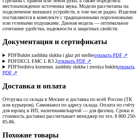
стрельбы с правой или левой руки, а также определять
местонахождение источника звука. Модели рассчитаны на
подключение внешних устройств, в том числе радио. Изделия
поставляются в комплекте с традиционными поролоновыми
или гелевыми подушками. Данная модель — оптимальное
сочетание удобства, надежности и защитных свойств.
Документация и сертификаты
PDF
Buklet zashhita slukha i glaz pri strelbe
открыть PDF ↗
PDF
DECL EMC L R3 2
открыть PDF ↗
PDF
Sredstva kommun. zashhity slukha i zreniya buklet
открыть
PDF ↗
Доставка и оплата
Отгрузка со склада в Москве и доставка по всей России (ТК
или курьером). Самовывоз по адресу склада. Оплата по счёту
для юрлиц и ИП, наличными/картой — для физлиц. Сроки и
стоимость доставки рассчитывает менеджер по тел. 8 800 250-
85-86.
Похожие товары