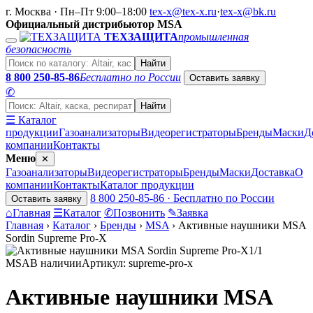
г. Москва · Пн–Пт 9:00–18:00
tex-x@tex-x.ru
·
tex-x@bk.ru
Официальный дистрибьютор MSA
ТЕХЗАЩИТА
промышленная
безопасность
Найти
8 800 250-85-86
Бесплатно по России
Оставить заявку
✆
Найти
☰ Каталог
продукции
Газоанализаторы
Видеорегистраторы
Бренды
Маски
Д
компании
Контакты
Меню
✕
Газоанализаторы
Видеорегистраторы
Бренды
Маски
Доставка
О
компании
Контакты
Каталог продукции
8 800 250-85-86 · Бесплатно по России
Оставить заявку
⌂
Главная
☰
Каталог
✆
Позвонить
✎
Заявка
Главная
›
Каталог
›
Бренды
›
MSA
›
Активные наушники MSA
Sordin Supreme Pro-X
1/1
MSA
В наличии
Артикул: supreme-pro-x
Активные наушники MSA