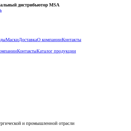
альный дистрибьютор MSA
ь
нды
Маски
Доставка
О компании
Контакты
омпании
Контакты
Каталог продукции
лургической и промышленной отрасли