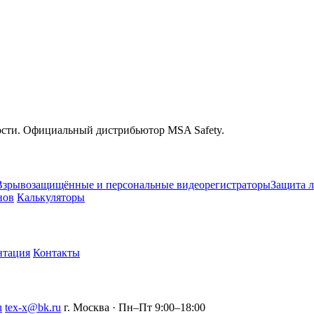
ости. Официальный дистрибьютор MSA Safety.
Взрывозащищённые и персональные видеорегистраторы
Защита л
нов
Калькуляторы
нтация
Контакты
u
tex-x@bk.ru
г. Москва · Пн–Пт 9:00–18:00