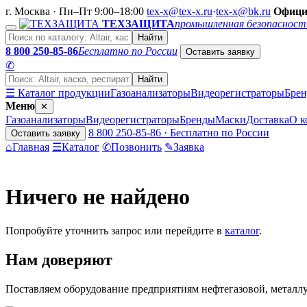
г. Москва · Пн–Пт 9:00–18:00
tex-x@tex-x.ru
·
tex-x@bk.ru
Офици
ТЕХЗАЩИТА
промышленная безопасност
Найти
8 800 250-85-86
Бесплатно по России
Оставить заявку
✆
Найти
☰ Каталог продукции
Газоанализаторы
Видеорегистраторы
Бре
Меню
✕
Газоанализаторы
Видеорегистраторы
Бренды
Маски
Доставка
О к
8 800 250-85-86 · Бесплатно по России
Оставить заявку
⌂
Главная
☰
Каталог
✆
Позвонить
✎
Заявка
Ничего не найдено
Попробуйте уточнить запрос или перейдите в
каталог
.
Нам доверяют
Поставляем оборудование предприятиям нефтегазовой, метал