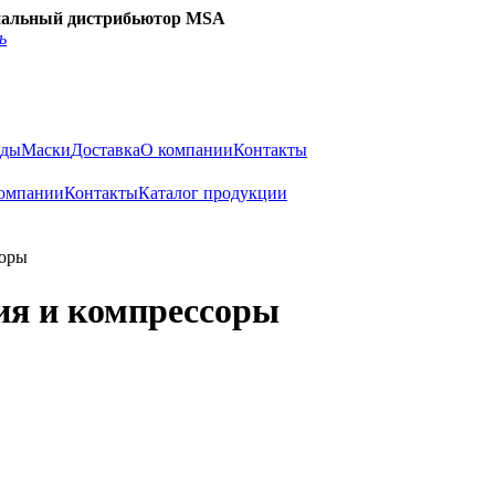
альный дистрибьютор MSA
ь
нды
Маски
Доставка
О компании
Контакты
омпании
Контакты
Каталог продукции
соры
ия и компрессоры