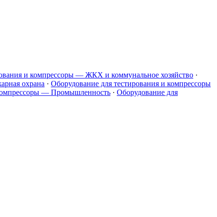
рования и компрессоры — ЖКХ и коммунальное хозяйство
·
арная охрана
·
Оборудование для тестирования и компрессоры
 компрессоры — Промышленность
·
Оборудование для