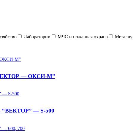
зяйство
Лаборатории
МЧС и пожарная охрана
Металлу
“ВЕКТОР — ОКСИ-М”
С “ВЕКТОР” — S-500