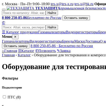
г. Москва · Пн–Пт 9:00–18:00
tex-x@tex-x.ru
·
tex-x@bk.ru
Офици
ТЕХЗАЩИТА
промышленная безопасност
Найти
8 800 250-85-86
Бесплатно по России
Оставить заявку
✆
Найти
☰ Каталог продукции
Газоанализаторы
Видеорегистраторы
Бре
Меню
✕
Газоанализаторы
Видеорегистраторы
Бренды
Маски
Доставка
О к
8 800 250-85-86 · Бесплатно по России
Оставить заявку
⌂
Главная
☰
Каталог
✆
Позвонить
✎
Заявка
Главная
›
Каталог
›
Оборудование для тестирования и компрес
Оборудование для тестирован
Фильтры
Подкатегории
ПТС
(8)