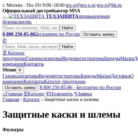
г. Москва · Пн–Пт 9:00–18:00
tex-x@tex-x.ru
·
tex-x@bk.ru
Официальный дистрибьютор MSA
ТЕХЗАЩИТА
промышленная
безопасность
Найти
8 800 250-85-86
Бесплатно по России
Оставить заявку
✆
Найти
☰ Каталог
продукции
Газоанализаторы
Видеорегистраторы
Бренды
Маски
Д
компании
Контакты
Меню
✕
Газоанализаторы
Видеорегистраторы
Бренды
Маски
Доставка
О
компании
Контакты
Каталог продукции
8 800 250-85-86 · Бесплатно по России
Оставить заявку
⌂
Главная
☰
Каталог
✆
Позвонить
✎
Заявка
Главная
›
Каталог
›
Защитные каски и шлемы
Защитные каски и шлемы
Фильтры