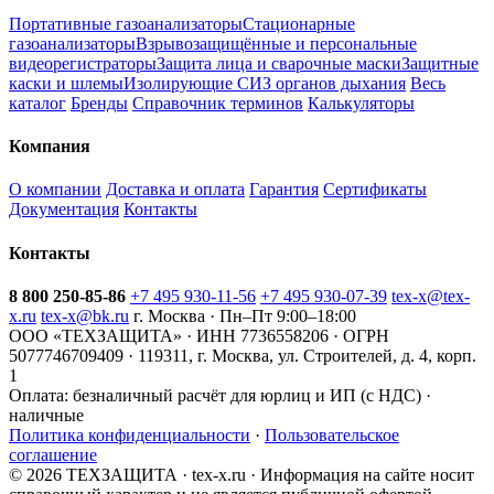
Портативные газоанализаторы
Стационарные
газоанализаторы
Взрывозащищённые и персональные
видеорегистраторы
Защита лица и сварочные маски
Защитные
каски и шлемы
Изолирующие СИЗ органов дыхания
Весь
каталог
Бренды
Справочник терминов
Калькуляторы
Компания
О компании
Доставка и оплата
Гарантия
Сертификаты
Документация
Контакты
Контакты
8 800 250-85-86
+7 495 930-11-56
+7 495 930-07-39
tex-x@tex-
x.ru
tex-x@bk.ru
г. Москва · Пн–Пт 9:00–18:00
ООО «ТЕХЗАЩИТА» · ИНН 7736558206 · ОГРН
5077746709409 · 119311, г. Москва, ул. Строителей, д. 4, корп.
1
Оплата:
безналичный расчёт для юрлиц и ИП (с НДС) ·
наличные
Политика конфиденциальности
·
Пользовательское
соглашение
© 2026 ТЕХЗАЩИТА · tex-x.ru · Информация на сайте носит