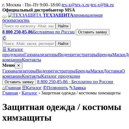
г. Москва · Пн–Пт 9:00–18:00
tex-x@tex-x.ru
·
tex-x@bk.ru
Официальный дистрибьютор MSA
ТЕХЗАЩИТА
промышленная
безопасность
Найти
8 800 250-85-86
Бесплатно по России
Оставить заявку
✆
Найти
☰ Каталог
продукции
Газоанализаторы
Видеорегистраторы
Бренды
Маски
Д
компании
Контакты
Меню
✕
Газоанализаторы
Видеорегистраторы
Бренды
Маски
Доставка
О
компании
Контакты
Каталог продукции
8 800 250-85-86 · Бесплатно по России
Оставить заявку
⌂
Главная
☰
Каталог
✆
Позвонить
✎
Заявка
Главная
›
Каталог
›
Защитная одежда / костюмы химзащиты
Защитная одежда / костюмы
химзащиты