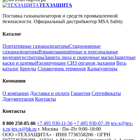
ТЕХЗАЩИТА
Поставка газоанализаторов и средств промышленной
безопасности. Официальный дистрибьютор MSA Safety.
Каталог
Портативные газоанализаторы
Стационарные
газоанализаторы
Взрывозащищённые и персональные
видеорегистраторы
Защита лица и сварочные маски
Защитные
каски и шлемы
Изолирующие СИЗ органов дыхания
Весь
каталог
Бренды
Справочник терминов
Калькуляторы
Компания
О компании
Доставка и оплата
Гарантия
Сертификаты
Документация
Контакты
Контакты
8 800 250-85-86
+7 495 930-11-56
+7 495 930-07-39
tex-x@tex-
x.ru
tex-x@bk.ru
г. Москва · Пн–Пт 9:00–18:00
ООО «ТЕХЗАЩИТА» · ИНН 7736558206 · ОГРН