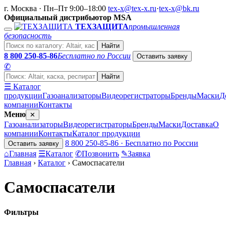
г. Москва · Пн–Пт 9:00–18:00
tex-x@tex-x.ru
·
tex-x@bk.ru
Официальный дистрибьютор MSA
ТЕХЗАЩИТА
промышленная
безопасность
Найти
8 800 250-85-86
Бесплатно по России
Оставить заявку
✆
Найти
☰ Каталог
продукции
Газоанализаторы
Видеорегистраторы
Бренды
Маски
Д
компании
Контакты
Меню
✕
Газоанализаторы
Видеорегистраторы
Бренды
Маски
Доставка
О
компании
Контакты
Каталог продукции
8 800 250-85-86 · Бесплатно по России
Оставить заявку
⌂
Главная
☰
Каталог
✆
Позвонить
✎
Заявка
Главная
›
Каталог
›
Самоспасатели
Самоспасатели
Фильтры