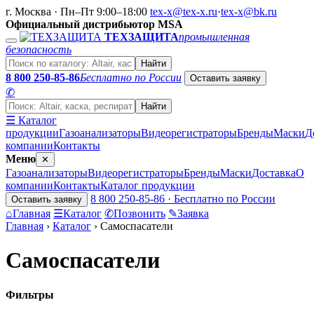
г. Москва · Пн–Пт 9:00–18:00
tex-x@tex-x.ru
·
tex-x@bk.ru
Официальный дистрибьютор MSA
ТЕХЗАЩИТА
промышленная
безопасность
Найти
8 800 250-85-86
Бесплатно по России
Оставить заявку
✆
Найти
☰ Каталог
продукции
Газоанализаторы
Видеорегистраторы
Бренды
Маски
Д
компании
Контакты
Меню
✕
Газоанализаторы
Видеорегистраторы
Бренды
Маски
Доставка
О
компании
Контакты
Каталог продукции
8 800 250-85-86 · Бесплатно по России
Оставить заявку
⌂
Главная
☰
Каталог
✆
Позвонить
✎
Заявка
Главная
›
Каталог
›
Самоспасатели
Самоспасатели
Фильтры