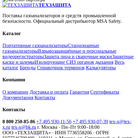
ТЕХЗАЩИТА
Поставка газоанализаторов и средств промышленной
безопасности. Официальный дистрибьютор MSA Safety.
Каталог
Портативные газоанализаторы
Стационарные
газоанализаторы
Взрывозащищённые и персональные
видеорегистраторы
Защита лица и сварочные маски
Защитные
каски и шлемы
Изолирующие СИЗ органов дыхания
Весь
каталог
Бренды
Справочник терминов
Калькуляторы
Компания
О компании
Доставка и оплата
Гарантия
Сертификаты
Документация
Контакты
Контакты
8 800 250-85-86
+7 495 930-11-56
+7 495 930-07-39
tex-x@tex-
x.ru
tex-x@bk.ru
г. Москва · Пн–Пт 9:00–18:00
ООО «ТЕХЗАЩИТА» · ИНН 7736558206 · ОГРН