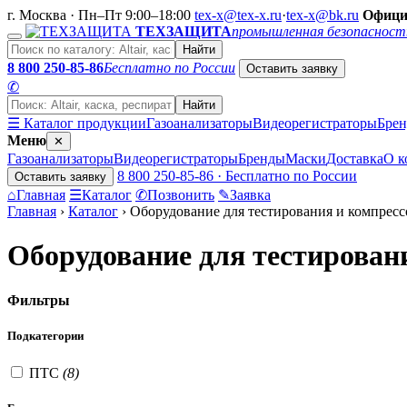
г. Москва · Пн–Пт 9:00–18:00
tex-x@tex-x.ru
·
tex-x@bk.ru
Офици
ТЕХЗАЩИТА
промышленная безопасност
Найти
8 800 250-85-86
Бесплатно по России
Оставить заявку
✆
Найти
☰ Каталог продукции
Газоанализаторы
Видеорегистраторы
Бре
Меню
✕
Газоанализаторы
Видеорегистраторы
Бренды
Маски
Доставка
О к
8 800 250-85-86 · Бесплатно по России
Оставить заявку
⌂
Главная
☰
Каталог
✆
Позвонить
✎
Заявка
Главная
›
Каталог
›
Оборудование для тестирования и компрес
Оборудование для тестирован
Фильтры
Подкатегории
ПТС
(8)