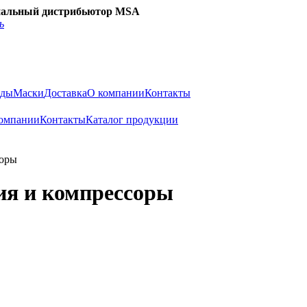
альный дистрибьютор MSA
ь
нды
Маски
Доставка
О компании
Контакты
омпании
Контакты
Каталог продукции
соры
ия и компрессоры