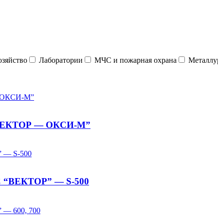
зяйство
Лаборатории
МЧС и пожарная охрана
Металлу
“ВЕКТОР — ОКСИ-М”
С “ВЕКТОР” — S-500