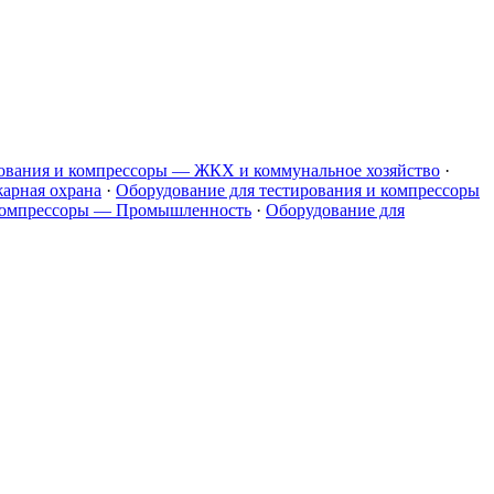
рования и компрессоры — ЖКХ и коммунальное хозяйство
·
арная охрана
·
Оборудование для тестирования и компрессоры
 компрессоры — Промышленность
·
Оборудование для