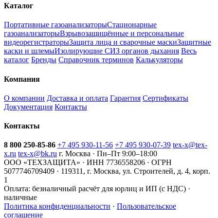
Каталог
Портативные газоанализаторы
Стационарные
газоанализаторы
Взрывозащищённые и персональные
видеорегистраторы
Защита лица и сварочные маски
Защитные
каски и шлемы
Изолирующие СИЗ органов дыхания
Весь
каталог
Бренды
Справочник терминов
Калькуляторы
Компания
О компании
Доставка и оплата
Гарантия
Сертификаты
Документация
Контакты
Контакты
8 800 250-85-86
+7 495 930-11-56
+7 495 930-07-39
tex-x@tex-
x.ru
tex-x@bk.ru
г. Москва · Пн–Пт 9:00–18:00
ООО «ТЕХЗАЩИТА» · ИНН 7736558206 · ОГРН
5077746709409 · 119311, г. Москва, ул. Строителей, д. 4, корп.
1
Оплата:
безналичный расчёт для юрлиц и ИП (с НДС) ·
наличные
Политика конфиденциальности
·
Пользовательское
соглашение