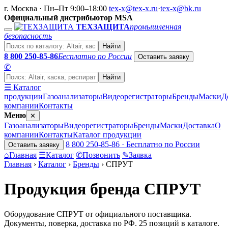
г. Москва · Пн–Пт 9:00–18:00
tex-x@tex-x.ru
·
tex-x@bk.ru
Официальный дистрибьютор MSA
ТЕХЗАЩИТА
промышленная
безопасность
Найти
8 800 250-85-86
Бесплатно по России
Оставить заявку
✆
Найти
☰ Каталог
продукции
Газоанализаторы
Видеорегистраторы
Бренды
Маски
Д
компании
Контакты
Меню
✕
Газоанализаторы
Видеорегистраторы
Бренды
Маски
Доставка
О
компании
Контакты
Каталог продукции
8 800 250-85-86 · Бесплатно по России
Оставить заявку
⌂
Главная
☰
Каталог
✆
Позвонить
✎
Заявка
Главная
›
Каталог
›
Бренды
›
СПРУТ
Продукция бренда СПРУТ
Оборудование СПРУТ от официального поставщика.
Документы, поверка, доставка по РФ. 25 позиций в каталоге.